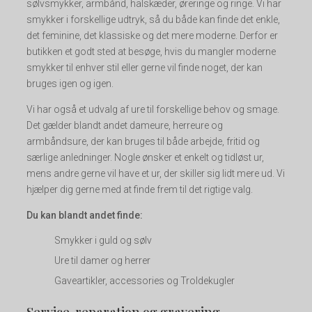
sølvsmykker, armbånd, halskæder, øreringe og ringe. Vi har
smykker i forskellige udtryk, så du både kan finde det enkle,
det feminine, det klassiske og det mere moderne. Derfor er
butikken et godt sted at besøge, hvis du mangler moderne
smykker til enhver stil eller gerne vil finde noget, der kan
bruges igen og igen.
Vi har også et udvalg af ure til forskellige behov og smage.
Det gælder blandt andet dameure, herreure og
armbåndsure, der kan bruges til både arbejde, fritid og
særlige anledninger. Nogle ønsker et enkelt og tidløst ur,
mens andre gerne vil have et ur, der skiller sig lidt mere ud. Vi
hjælper dig gerne med at finde frem til det rigtige valg.
Du kan blandt andet finde:
Smykker i guld og sølv
Ure til damer og herrer
Gaveartikler, accessories og Troldekugler
Service, reparation og gravering