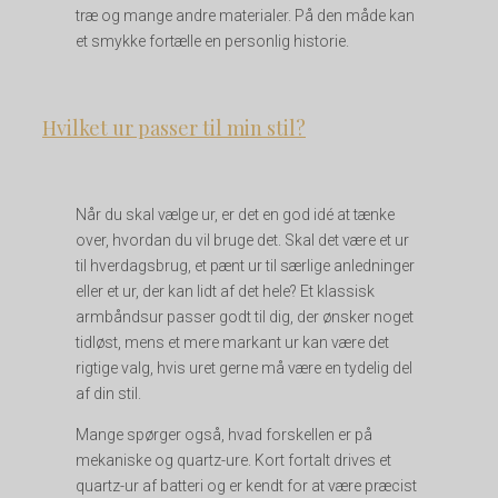
træ og mange andre materialer. På den måde kan
et smykke fortælle en personlig historie.
Hvilket ur passer til min stil?
Når du skal vælge ur, er det en god idé at tænke
over, hvordan du vil bruge det. Skal det være et ur
til hverdagsbrug, et pænt ur til særlige anledninger
eller et ur, der kan lidt af det hele? Et klassisk
armbåndsur passer godt til dig, der ønsker noget
tidløst, mens et mere markant ur kan være det
rigtige valg, hvis uret gerne må være en tydelig del
af din stil.
Mange spørger også, hvad forskellen er på
mekaniske og quartz-ure. Kort fortalt drives et
quartz-ur af batteri og er kendt for at være præcist