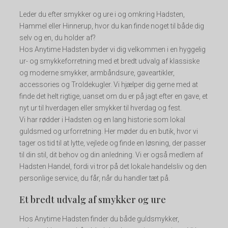
Leder du efter smykker og ure i og omkring Hadsten,
Hammel eller Hinnerup, hvor du kan finde noget til både dig
selv og en, du holder af?
Hos Anytime Hadsten byder vi dig velkommen i en hyggelig
ur- og smykkeforretning med et bredt udvalg af klassiske
og moderne smykker, armbåndsure, gaveartikler,
accessories og Troldekugler. Vi hjælper dig gerne med at
finde det helt rigtige, uanset om du er på jagt efter en gave, et
nyt ur til hverdagen eller smykker til hverdag og fest.
Vi har rødder i Hadsten og en lang historie som lokal
guldsmed og urforretning. Her møder du en butik, hvor vi
tager os tid til at lytte, vejlede og finde en løsning, der passer
til din stil, dit behov og din anledning. Vi er også medlem af
Hadsten Handel, fordi vi tror på det lokale handelsliv og den
personlige service, du får, når du handler tæt på.
Et bredt udvalg af smykker og ure
Hos Anytime Hadsten finder du både guldsmykker,