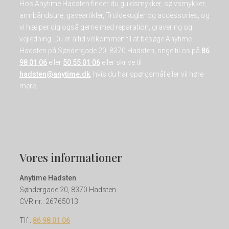
Hos Anytime Hadsten finder du guldsmykker, sølvsmykker,
armbåndsure, gaveartikler, Troldekugler og accessories, og
vi hjælper dig også gerne med reparation, gravering og
vejledning. Du er altid velkommen til at besøge Anytime
Hadsten på Søndergade 20, 8370 Hadsten, ringe til os på
86
98 01 06
eller
50 55 01 06
eller skrive til
hadsten@anytime.dk
, hvis du har spørgsmål eller vil høre
mere.
Vores informationer
Anytime Hadsten
Søndergade 20, 8370 Hadsten
CVR nr.: 26765013
Tlf.:
86 98 01 06