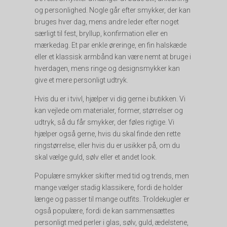
og personlighed. Nogle går efter smykker, der kan
bruges hver dag, mens andre leder efter noget
særligt til fest, bryllup, konfirmation eller en
mærkedag. Et par enkle øreringe, en fin halskæde
eller et klassisk armbånd kan være nemt at bruge i
hverdagen, mens ringe og designsmykker kan
give et mere personligt udtryk.
Hvis du er i tvivl, hjælper vi dig gerne i butikken. Vi
kan vejlede om materialer, former, størrelser og
udtryk, så du får smykker, der føles rigtige. Vi
hjælper også gerne, hvis du skal finde den rette
ringstørrelse, eller hvis du er usikker på, om du
skal vælge guld, sølv eller et andet look.
Populære smykker skifter med tid og trends, men
mange vælger stadig klassikere, fordi de holder
længe og passer til mange outfits. Troldekugler er
også populære, fordi de kan sammensættes
personligt med perler i glas, sølv, guld, ædelstene,