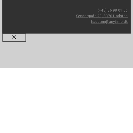
(+45) 86 98 01 06
Søndergade 20, 8370 Hadsten
hadsten@anytime.dk
Luk