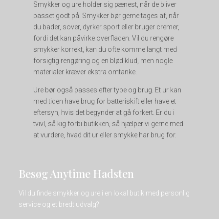
Smykker og ure holder sig pænest, når de bliver
passet godt på. Smykker bør gerne tages af, når
du bader, sover, dyrker sport eller bruger cremer,
fordi det kan påvirke overfladen. Vil du rengøre
smykker korrekt, kan du ofte komme langt med
forsigtig rengøring og en blød klud, men nogle
materialer kræver ekstra omtanke.
Ure bør også passes efter type og brug. Et ur kan
med tiden have brug for batteriskift eller have et
eftersyn, hvis det begynder at gå forkert. Er du i
tvivl, så kig forbi butikken, så hjælper vi gerne med
at vurdere, hvad dit ur eller smykke har brug for.
Besøg Anytime Hadsten
Vil du finde smykker og ure i en lokal butik med personlig
service og et bredt udvalg?