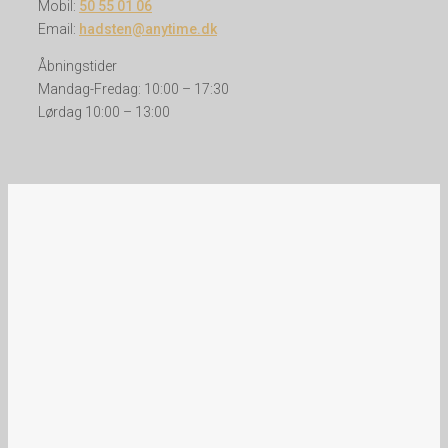
Mobil:
50 55 01 06
Email:
hadsten@anytime.dk
Åbningstider
Mandag-Fredag: 10:00 – 17:30
Lørdag 10:00 – 13:00