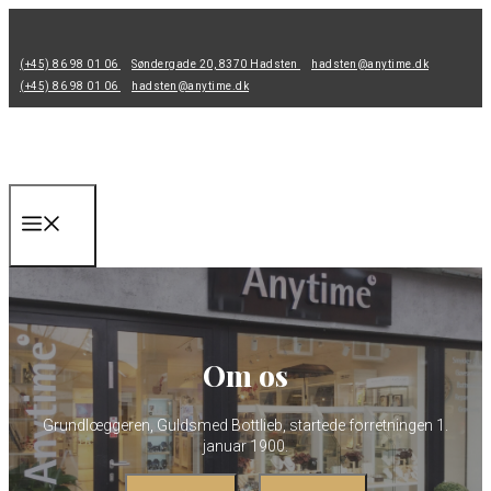
Hop
til
(+45) 86 98 01 06
Søndergade 20, 8370 Hadsten
hadsten@anytime.dk
indhold
(+45) 86 98 01 06
hadsten@anytime.dk
Menu
Om os
Grundlœggeren, Guldsmed Bottlieb, startede forretningen 1.
januar 1900.