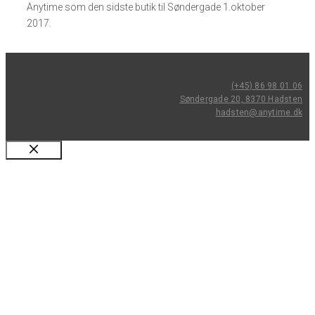
Anytime som den sidste butik til Søndergade 1.oktober
2017.​
(+45) 86 98 01 06
Søndergade 20, 8370 Hadsten
hadsten@anytime.dk
Luk