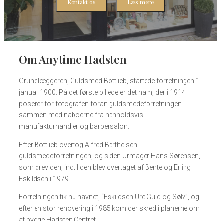
Kontakt os
Læs mere
Om Anytime Hadsten
Grundlœggeren, Guldsmed Bottlieb, startede forretningen 1.
januar 1900. På det første billede er det ham, der i 1914
poserer for fotografen foran guldsmedeforretningen
sammen med naboerne fra henholdsvis
manufakturhandler og barbersalon.​
Efter Bottlieb overtog Alfred Berthelsen
guldsmedeforretningen, og siden Urmager Hans Sørensen,
som drev den, indtil den blev overtaget af Bente og Erling
Eskildsen i 1979.​​
Forretningen fik nu navnet, “Eskildsen Ure Guld og Sølv”, og
efter en stor renovering i 1985 kom der skred i planerne om
at bygge Hadsten Centret.​