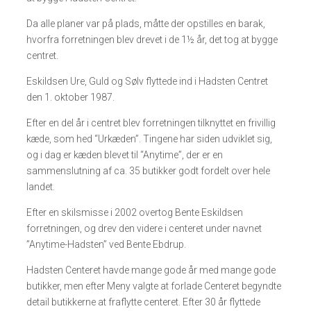
​Da alle planer var på plads, måtte der opstilles en barak,
hvorfra forretningen blev drevet i de 1½ år, det tog at bygge
centret.
​Eskildsen Ure, Guld og Sølv flyttede ind i Hadsten Centret
den 1. oktober 1987.
Efter en del år i centret blev forretningen tilknyttet en frivillig
kæde, som hed “Urkæden”. Tingene har siden udviklet sig,
og i dag er kæden blevet til “Anytime”, der er en
sammenslutning af ca. 35 butikker godt fordelt over hele
landet.
Efter en skilsmisse i 2002 overtog Bente Eskildsen
forretningen, og drev den videre i centeret under navnet
”Anytime-Hadsten” ved Bente Ebdrup.
Hadsten Centeret havde mange gode år med mange gode
butikker, men efter Meny valgte at forlade Centeret begyndte
detail butikkerne at fraflytte centeret. Efter 30 år flyttede